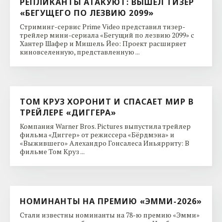
РЕПЛИКАНТЫ АТАКУЮТ: ВЫШЕЛ ТИЗЕР
«БЕГУЩЕГО ПО ЛЕЗВИЮ 2099»
Стриминг-сервис Prime Video представил тизер-
трейлер мини-сериала «Бегущий по лезвию 2099» с
Хантер Шафер и Мишель Йео: Проект расширяет
киновселенную, представленную ...
ТОМ КРУЗ ХОРОНИТ И СПАСАЕТ МИР В
ТРЕЙЛЕРЕ «ДИГГЕРА»
Компания Warner Bros. Pictures выпустила трейлер
фильма «Диггер» от режиссера «Бёрдмэна» и
«Выжившего» Алехандро Гонсалеса Иньярриту: В
фильме Том Круз ...
НОМИНАНТЫ НА ПРЕМИЮ «ЭММИ-2026»
Стали известны номинанты на 78-ю премию «Эмми»