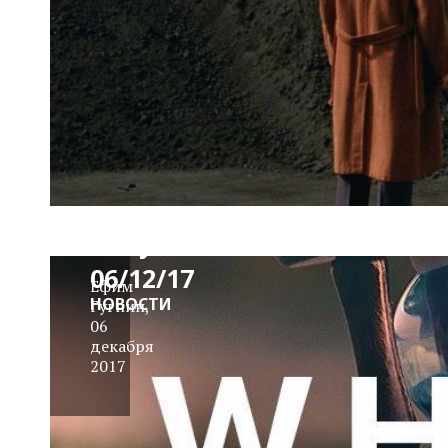
News
Block
Daily
06/12/17
Ефим
НОВОСТИ
Гугнин
,
06
декабря
2017